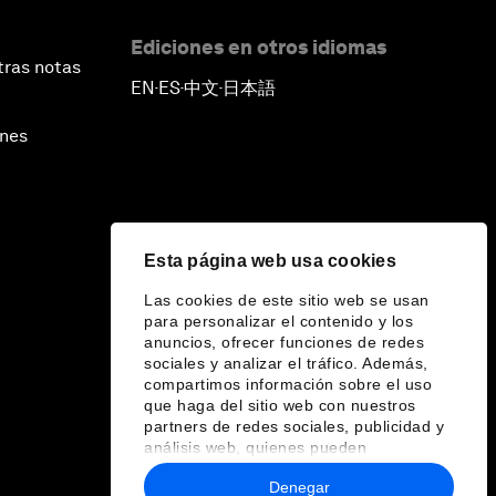
Ediciones en otros idiomas
tras notas
EN
ES
中文
日本語
▪
▪
▪
ines
Esta página web usa cookies
Las cookies de este sitio web se usan
para personalizar el contenido y los
anuncios, ofrecer funciones de redes
sociales y analizar el tráfico. Además,
compartimos información sobre el uso
que haga del sitio web con nuestros
partners de redes sociales, publicidad y
análisis web, quienes pueden
combinarla con otra información que les
Denegar
haya proporcionado o que hayan