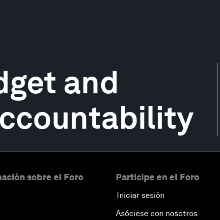
dget and
ccountability
ación sobre el Foro
Participe en el Foro
Iniciar sesión
Asóciese con nosotros