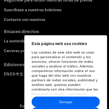
Regístrese para recibir nuestras notas de prensa
Suscríbase a nuestros boletines
Contacte con nosotros
Enlaces directos
La sostenibilidad en el Foro
Esta página web usa cookies
Carreras profesionales
Las cookies de este sitio web se usan
para personalizar el contenido y los
anuncios, ofrecer funciones de redes
Ediciones en otros idiomas
sociales y analizar el tráfico. Además,
compartimos información sobre el uso
EN
ES
中文
日本語
▪
▪
▪
que haga del sitio web con nuestros
partners de redes sociales, publicidad y
análisis web, quienes pueden
combinarla con otra información que les
haya proporcionado o que hayan
recopilado a partir del uso que haya
Denegar
hecho de sus servicios.
Política de privacidad y normas de uso