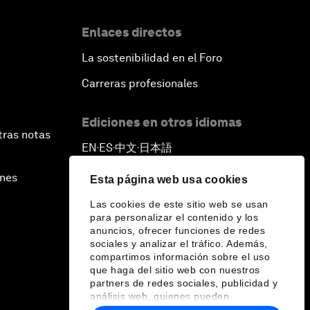
Enlaces directos
La sostenibilidad en el Foro
Carreras profesionales
Ediciones en otros idiomas
tras notas
EN
ES
中文
日本語
▪
▪
▪
ines
Esta página web usa cookies
Las cookies de este sitio web se usan
para personalizar el contenido y los
anuncios, ofrecer funciones de redes
sociales y analizar el tráfico. Además,
compartimos información sobre el uso
que haga del sitio web con nuestros
partners de redes sociales, publicidad y
análisis web, quienes pueden
combinarla con otra información que les