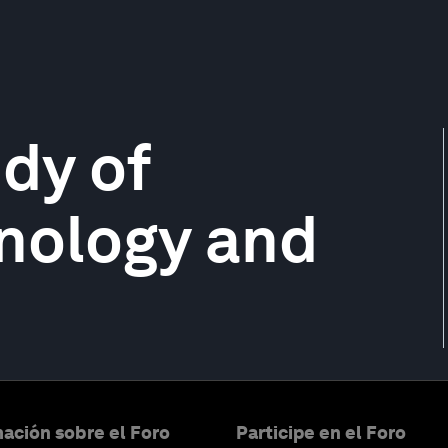
udy of
nology and
ación sobre el Foro
Participe en el Foro