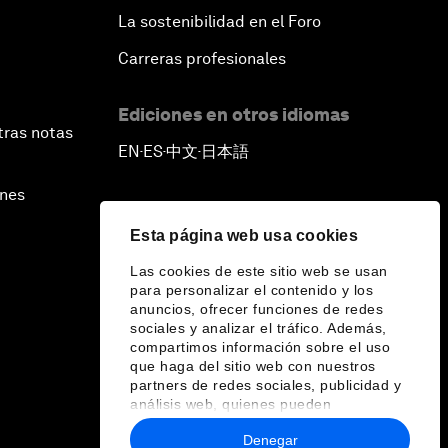
La sostenibilidad en el Foro
Carreras profesionales
Ediciones en otros idiomas
tras notas
EN
ES
中文
日本語
▪
▪
▪
ines
Esta página web usa cookies
Las cookies de este sitio web se usan
para personalizar el contenido y los
anuncios, ofrecer funciones de redes
sociales y analizar el tráfico. Además,
compartimos información sobre el uso
que haga del sitio web con nuestros
partners de redes sociales, publicidad y
análisis web, quienes pueden
combinarla con otra información que les
Denegar
haya proporcionado o que hayan