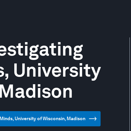
estigating
, University
 Madison
y Minds, University of Wisconsin, Madison