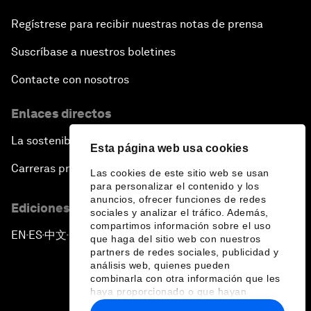
Regístrese para recibir nuestras notas de prensa
Suscríbase a nuestros boletines
Contacte con nosotros
Enlaces directos
La sostenibilidad en el Foro
Esta página web usa cookies
Carreras profesionales
Las cookies de este sitio web se usan
para personalizar el contenido y los
anuncios, ofrecer funciones de redes
Ediciones en otros idiomas
sociales y analizar el tráfico. Además,
compartimos información sobre el uso
EN
ES
中文
日本語
▪
▪
▪
que haga del sitio web con nuestros
partners de redes sociales, publicidad y
análisis web, quienes pueden
combinarla con otra información que les
haya proporcionado o que hayan
recopilado a partir del uso que haya