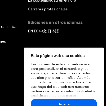
La sostenibilidad en el Foro
Carreras profesionales
Ediciones en otros idiomas
tras notas
EN
ES
中文
日本語
▪
▪
▪
ines
Esta página web usa cookies
Las cookies de este sitio web se usan
para personalizar el contenido y los
anuncios, ofrecer funciones de redes
sociales y analizar el tráfico. Además,
compartimos información sobre el uso
que haga del sitio web con nuestros
partners de redes sociales, publicidad y
análisis web, quienes pueden
combinarla con otra información que les
Denegar
haya proporcionado o que hayan