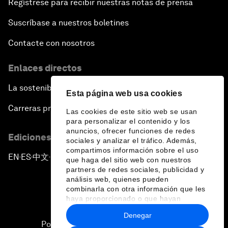
Regístrese para recibir nuestras notas de prensa
Suscríbase a nuestros boletines
Contacte con nosotros
Enlaces directos
La sostenibilidad en el Foro
Esta página web usa cookies
Carreras profesionales
Las cookies de este sitio web se usan
para personalizar el contenido y los
anuncios, ofrecer funciones de redes
Ediciones en otros idiomas
sociales y analizar el tráfico. Además,
compartimos información sobre el uso
EN
ES
中文
日本語
▪
▪
▪
que haga del sitio web con nuestros
partners de redes sociales, publicidad y
análisis web, quienes pueden
combinarla con otra información que les
haya proporcionado o que hayan
recopilado a partir del uso que haya
Denegar
hecho de sus servicios.
Política de privacidad y normas de uso