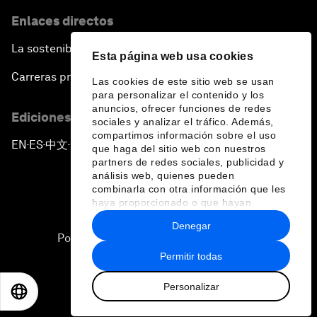
Enlaces directos
La sostenibilidad en el Foro
Esta página web usa cookies
Carreras profesionales
Las cookies de este sitio web se usan
para personalizar el contenido y los
anuncios, ofrecer funciones de redes
Ediciones en otros idiomas
sociales y analizar el tráfico. Además,
compartimos información sobre el uso
EN
ES
中文
日本語
▪
▪
▪
que haga del sitio web con nuestros
partners de redes sociales, publicidad y
análisis web, quienes pueden
combinarla con otra información que les
haya proporcionado o que hayan
recopilado a partir del uso que haya
Denegar
hecho de sus servicios.
Política de privacidad y normas de uso
Permitir todas
Sitemap
Personalizar
©
2026
Foro Económico Mundial
EN
ES
中文
日本語