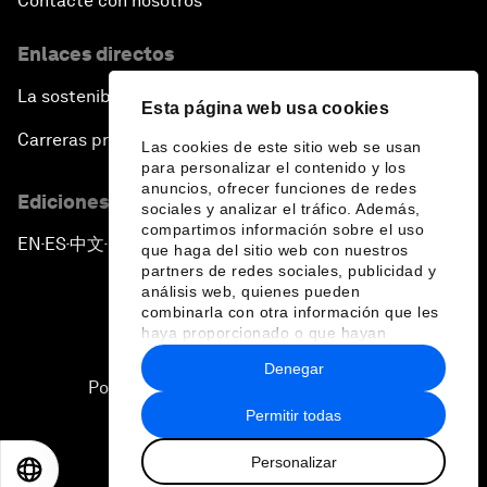
Contacte con nosotros
Enlaces directos
La sostenibilidad en el Foro
Esta página web usa cookies
Carreras profesionales
Las cookies de este sitio web se usan
para personalizar el contenido y los
anuncios, ofrecer funciones de redes
Ediciones en otros idiomas
sociales y analizar el tráfico. Además,
compartimos información sobre el uso
EN
ES
中文
日本語
▪
▪
▪
que haga del sitio web con nuestros
partners de redes sociales, publicidad y
análisis web, quienes pueden
combinarla con otra información que les
haya proporcionado o que hayan
recopilado a partir del uso que haya
Denegar
hecho de sus servicios.
Política de privacidad y normas de uso
Permitir todas
Sitemap
Personalizar
©
2026
Foro Económico Mundial
EN
ES
中文
日本語