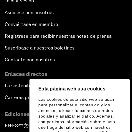
Iniciar sesión
Asóciese con nosotros
Conviértase en miembro
Regístrese para recibir nuestras notas de prensa
Suscríbase a nuestros boletines
Contacte con nosotros
Enlaces directos
La sostenibilidad en el Foro
Esta página web usa cookies
Carreras profesionales
Las cookies de este sitio web se usan
para personalizar el contenido y los
anuncios, ofrecer funciones de redes
Ediciones en otros idiomas
sociales y analizar el tráfico. Además,
compartimos información sobre el uso
EN
ES
中文
日本語
▪
▪
▪
que haga del sitio web con nuestros