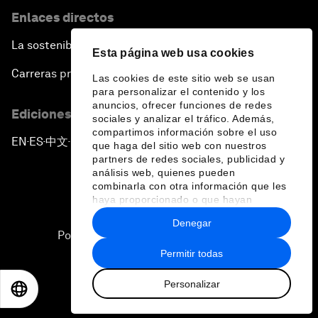
Enlaces directos
La sostenibilidad en el Foro
Esta página web usa cookies
Carreras profesionales
Las cookies de este sitio web se usan
para personalizar el contenido y los
anuncios, ofrecer funciones de redes
Ediciones en otros idiomas
sociales y analizar el tráfico. Además,
compartimos información sobre el uso
EN
ES
中文
日本語
▪
▪
▪
que haga del sitio web con nuestros
partners de redes sociales, publicidad y
análisis web, quienes pueden
combinarla con otra información que les
haya proporcionado o que hayan
recopilado a partir del uso que haya
Denegar
hecho de sus servicios.
Política de privacidad y normas de uso
Permitir todas
Sitemap
Personalizar
©
2026
Foro Económico Mundial
EN
ES
中文
日本語