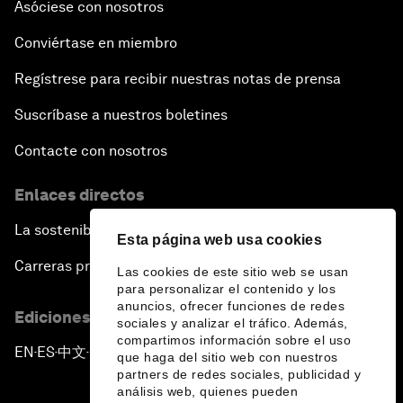
Asóciese con nosotros
Conviértase en miembro
Regístrese para recibir nuestras notas de prensa
Suscríbase a nuestros boletines
Contacte con nosotros
Enlaces directos
La sostenibilidad en el Foro
Esta página web usa cookies
Carreras profesionales
Las cookies de este sitio web se usan
para personalizar el contenido y los
anuncios, ofrecer funciones de redes
Ediciones en otros idiomas
sociales y analizar el tráfico. Además,
compartimos información sobre el uso
EN
ES
中文
日本語
▪
▪
▪
que haga del sitio web con nuestros
partners de redes sociales, publicidad y
análisis web, quienes pueden