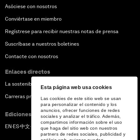
Asóciese con nosotros
Conviértase en miembro
Regístrese para recibir nuestras notas de prensa
Suscríbase a nuestros boletines
Contacte con nosotros
Enlaces directos
La sostenibilidad en el Foro
Esta página web usa cookies
Carreras profesionales
Las cookies de este sitio web se usan
para personalizar el contenido y los
anuncios, ofrecer funciones de redes
Ediciones en otros idiomas
sociales y analizar el tráfico. Además,
compartimos información sobre el uso
EN
ES
中文
日本語
▪
▪
▪
que haga del sitio web con nuestros
partners de redes sociales, publicidad y