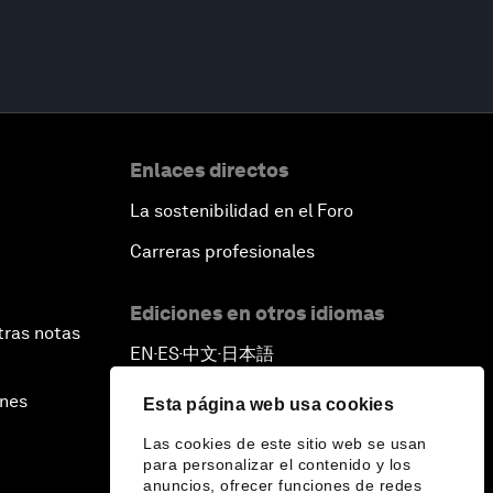
Enlaces directos
La sostenibilidad en el Foro
Carreras profesionales
Ediciones en otros idiomas
tras notas
EN
ES
中文
日本語
▪
▪
▪
ines
Esta página web usa cookies
Las cookies de este sitio web se usan
para personalizar el contenido y los
anuncios, ofrecer funciones de redes