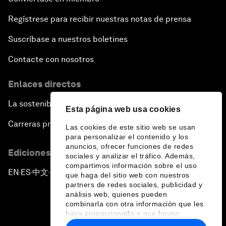
Regístrese para recibir nuestras notas de prensa
Suscríbase a nuestros boletines
Contacte con nosotros
Enlaces directos
La sostenibilidad en el Foro
Esta página web usa cookies
Carreras profesionales
Las cookies de este sitio web se usan
para personalizar el contenido y los
anuncios, ofrecer funciones de redes
Ediciones en otros idiomas
sociales y analizar el tráfico. Además,
compartimos información sobre el uso
EN
ES
中文
日本語
▪
▪
▪
que haga del sitio web con nuestros
partners de redes sociales, publicidad y
análisis web, quienes pueden
combinarla con otra información que les
haya proporcionado o que hayan
recopilado a partir del uso que haya