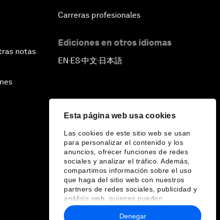
Carreras profesionales
Ediciones en otros idiomas
tras notas
EN
ES
中文
日本語
▪
▪
▪
ines
Esta página web usa cookies
Las cookies de este sitio web se usan
para personalizar el contenido y los
anuncios, ofrecer funciones de redes
sociales y analizar el tráfico. Además,
compartimos información sobre el uso
que haga del sitio web con nuestros
partners de redes sociales, publicidad y
análisis web, quienes pueden
combinarla con otra información que les
Denegar
haya proporcionado o que hayan