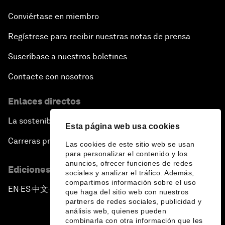
Conviértase en miembro
Regístrese para recibir nuestras notas de prensa
Suscríbase a nuestros boletines
Contacte con nosotros
Enlaces directos
La sostenibilidad en el Foro
Esta página web usa cookies
Carreras profesionales
Las cookies de este sitio web se usan
para personalizar el contenido y los
anuncios, ofrecer funciones de redes
Ediciones en otros idiomas
sociales y analizar el tráfico. Además,
compartimos información sobre el uso
EN
ES
中文
日本語
▪
▪
▪
que haga del sitio web con nuestros
partners de redes sociales, publicidad y
análisis web, quienes pueden
combinarla con otra información que les