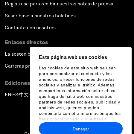
Regístrese para recibir nuestras notas de prensa
Suscríbase a nuestros boletines
Contacte con nosotros
Enlaces directos
La sostenibilidad en el Foro
Esta página web usa cookies
Carreras profesionales
Las cookies de este sitio web se usan
para personalizar el contenido y los
anuncios, ofrecer funciones de redes
Ediciones en otros idiomas
sociales y analizar el tráfico. Además,
compartimos información sobre el uso
EN
ES
中文
日本語
▪
▪
▪
que haga del sitio web con nuestros
partners de redes sociales, publicidad y
análisis web, quienes pueden
combinarla con otra información que les
haya proporcionado o que hayan
recopilado a partir del uso que haya
Denegar
hecho de sus servicios.