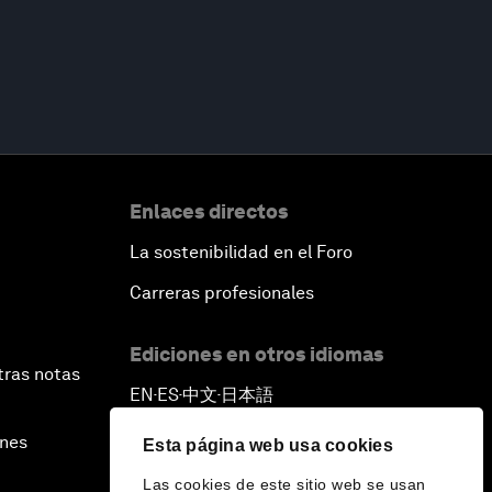
Enlaces directos
La sostenibilidad en el Foro
Carreras profesionales
Ediciones en otros idiomas
tras notas
EN
ES
中文
日本語
▪
▪
▪
ines
Esta página web usa cookies
Las cookies de este sitio web se usan