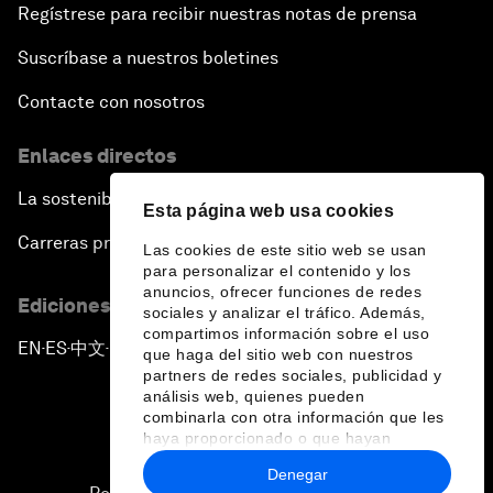
Regístrese para recibir nuestras notas de prensa
Suscríbase a nuestros boletines
Contacte con nosotros
Enlaces directos
La sostenibilidad en el Foro
Esta página web usa cookies
Carreras profesionales
Las cookies de este sitio web se usan
para personalizar el contenido y los
anuncios, ofrecer funciones de redes
Ediciones en otros idiomas
sociales y analizar el tráfico. Además,
compartimos información sobre el uso
EN
ES
中文
日本語
▪
▪
▪
que haga del sitio web con nuestros
partners de redes sociales, publicidad y
análisis web, quienes pueden
combinarla con otra información que les
haya proporcionado o que hayan
recopilado a partir del uso que haya
Denegar
hecho de sus servicios.