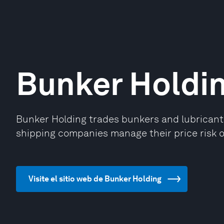
Bunker Holdi
Bunker Holding trades bunkers and lubricants
shipping companies manage their price risk o
Visite el sitio web de Bunker Holding