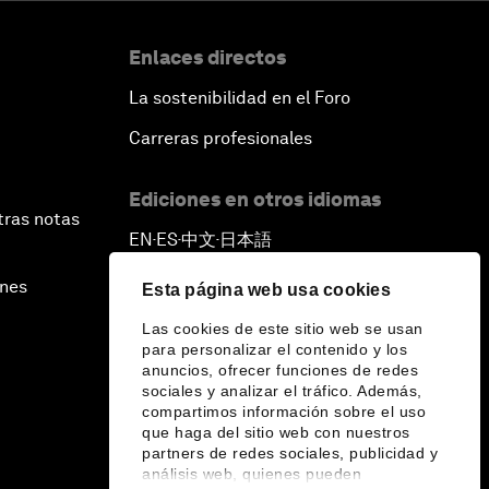
Enlaces directos
La sostenibilidad en el Foro
Carreras profesionales
Ediciones en otros idiomas
tras notas
EN
ES
中文
日本語
▪
▪
▪
ines
Esta página web usa cookies
Las cookies de este sitio web se usan
para personalizar el contenido y los
anuncios, ofrecer funciones de redes
sociales y analizar el tráfico. Además,
compartimos información sobre el uso
que haga del sitio web con nuestros
partners de redes sociales, publicidad y
análisis web, quienes pueden