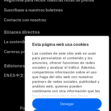
Regístrese para recibir nuestras notas de prensa
Suscríbase a nuestros boletines
Contacte con nosotros
Enlaces directos
La sostenibilidad en el Foro
Esta página web usa cookies
Carreras profesionales
Las cookies de este sitio web se usan
para personalizar el contenido y los
anuncios, ofrecer funciones de redes
Ediciones en otros idiomas
sociales y analizar el tráfico. Además,
compartimos información sobre el uso
EN
ES
中文
日本語
▪
▪
▪
que haga del sitio web con nuestros
partners de redes sociales, publicidad y
análisis web, quienes pueden
combinarla con otra información que les
haya proporcionado o que hayan
recopilado a partir del uso que haya
Denegar
hecho de sus servicios.
Política de privacidad y normas de uso