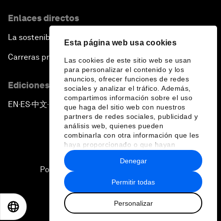
Enlaces directos
La sostenibilidad en el Foro
Esta página web usa cookies
Carreras profesionales
Las cookies de este sitio web se usan
para personalizar el contenido y los
anuncios, ofrecer funciones de redes
Ediciones en otros idiomas
sociales y analizar el tráfico. Además,
compartimos información sobre el uso
EN
ES
中文
日本語
▪
▪
▪
que haga del sitio web con nuestros
partners de redes sociales, publicidad y
análisis web, quienes pueden
combinarla con otra información que les
haya proporcionado o que hayan
recopilado a partir del uso que haya
Denegar
hecho de sus servicios.
Política de privacidad y normas de uso
Permitir todas
Sitemap
Personalizar
©
2026
Foro Económico Mundial
EN
ES
中文
日本語