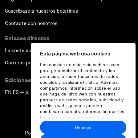
Suscríbase a nuestros boletines
Contacte con nosotros
Enlaces directos
La sostenibilidad en el Foro
Esta página web usa cookies
Carreras profesionales
Las cookies de este sitio web se usan
para personalizar el contenido y los
anuncios, ofrecer funciones de redes
Ediciones en otros idiomas
sociales y analizar el tráfico. Además,
compartimos información sobre el uso
EN
ES
中文
日本語
▪
▪
▪
que haga del sitio web con nuestros
partners de redes sociales, publicidad y
análisis web, quienes pueden
combinarla con otra información que les
haya proporcionado o que hayan
recopilado a partir del uso que haya
Denegar
hecho de sus servicios.
Política de privacidad y normas de uso