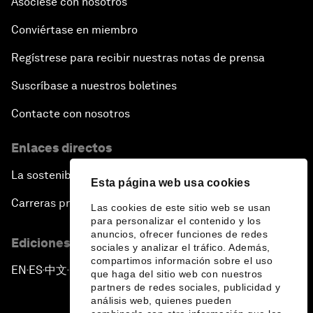
Asóciese con nosotros
Conviértase en miembro
Regístrese para recibir nuestras notas de prensa
Suscríbase a nuestros boletines
Contacte con nosotros
Enlaces directos
La sostenibilidad en el Foro
Esta página web usa cookies
Carreras profesionales
Las cookies de este sitio web se usan
para personalizar el contenido y los
anuncios, ofrecer funciones de redes
Ediciones en otros idiomas
sociales y analizar el tráfico. Además,
compartimos información sobre el uso
EN
ES
中文
日本語
▪
▪
▪
que haga del sitio web con nuestros
partners de redes sociales, publicidad y
análisis web, quienes pueden