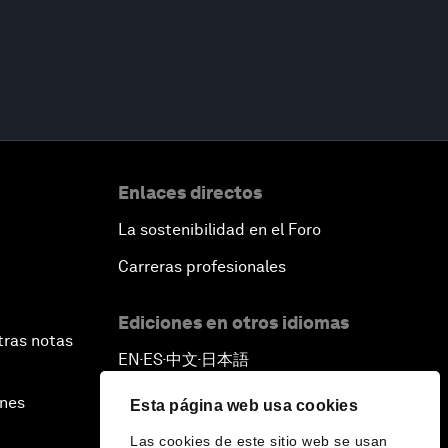
Enlaces directos
La sostenibilidad en el Foro
Carreras profesionales
Ediciones en otros idiomas
tras notas
EN
ES
中文
日本語
▪
▪
▪
ines
Esta página web usa cookies
Las cookies de este sitio web se usan