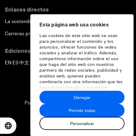
Enlaces directos
La sostenibilidad en el Foro
Esta página web usa cookies
Carreras profesionales
Las cookies de este sitio web se usan
para personalizar el contenido y los
anuncios, ofrecer funciones de redes
Ediciones en otros idiomas
sociales y analizar el tráfico. Además,
compartimos información sobre el uso
EN
ES
中文
日本語
▪
▪
▪
que haga del sitio web con nuestros
partners de redes sociales, publicidad y
análisis web, quienes pueden
combinarla con otra información que les
haya proporcionado o que hayan
recopilado a partir del uso que haya
Denegar
hecho de sus servicios.
Política de privacidad y normas de uso
Permitir todas
Sitemap
Personalizar
©
2026
Foro Económico Mundial
EN
ES
中文
日本語