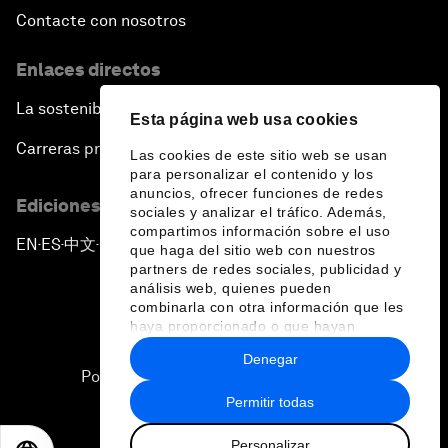
Contacte con nosotros
Enlaces directos
La sostenibilidad en el Foro
Esta página web usa cookies
Carreras profesionales
Las cookies de este sitio web se usan
para personalizar el contenido y los
anuncios, ofrecer funciones de redes
Ediciones en otros idiomas
sociales y analizar el tráfico. Además,
compartimos información sobre el uso
EN
ES
中文
日本語
▪
▪
▪
que haga del sitio web con nuestros
partners de redes sociales, publicidad y
análisis web, quienes pueden
combinarla con otra información que les
haya proporcionado o que hayan
recopilado a partir del uso que haya
Denegar
hecho de sus servicios.
Política de privacidad y normas de uso
Permitir todas
Sitemap
Personalizar