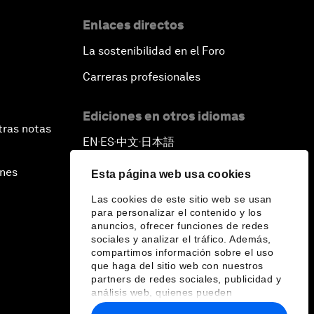
Enlaces directos
La sostenibilidad en el Foro
Carreras profesionales
Ediciones en otros idiomas
tras notas
EN
ES
中文
日本語
▪
▪
▪
ines
Esta página web usa cookies
Las cookies de este sitio web se usan
para personalizar el contenido y los
anuncios, ofrecer funciones de redes
sociales y analizar el tráfico. Además,
compartimos información sobre el uso
que haga del sitio web con nuestros
partners de redes sociales, publicidad y
análisis web, quienes pueden
combinarla con otra información que les