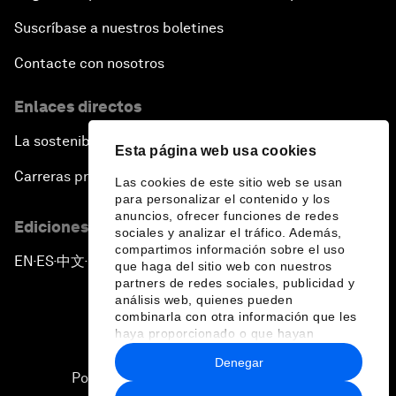
Suscríbase a nuestros boletines
Contacte con nosotros
Enlaces directos
La sostenibilidad en el Foro
Esta página web usa cookies
Carreras profesionales
Las cookies de este sitio web se usan
para personalizar el contenido y los
anuncios, ofrecer funciones de redes
Ediciones en otros idiomas
sociales y analizar el tráfico. Además,
compartimos información sobre el uso
EN
ES
中文
日本語
▪
▪
▪
que haga del sitio web con nuestros
partners de redes sociales, publicidad y
análisis web, quienes pueden
combinarla con otra información que les
haya proporcionado o que hayan
recopilado a partir del uso que haya
Denegar
hecho de sus servicios.
Política de privacidad y normas de uso