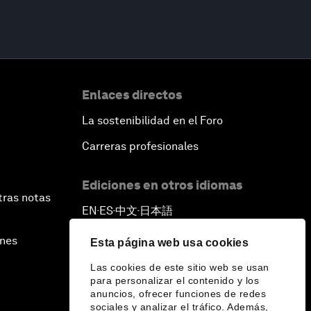
Enlaces directos
La sostenibilidad en el Foro
Carreras profesionales
Ediciones en otros idiomas
tras notas
EN
ES
中文
日本語
▪
▪
▪
ines
Esta página web usa cookies
Las cookies de este sitio web se usan
para personalizar el contenido y los
anuncios, ofrecer funciones de redes
sociales y analizar el tráfico. Además,