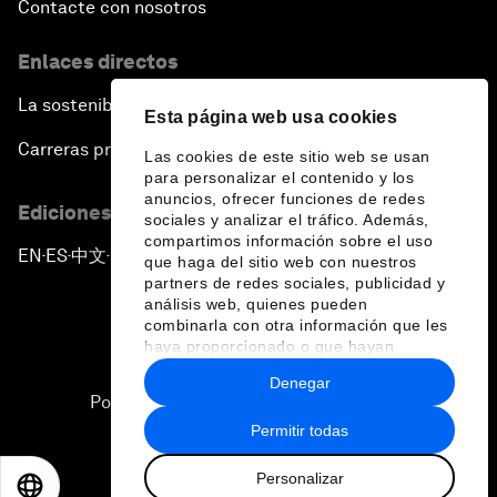
Contacte con nosotros
Enlaces directos
La sostenibilidad en el Foro
Esta página web usa cookies
Carreras profesionales
Las cookies de este sitio web se usan
para personalizar el contenido y los
anuncios, ofrecer funciones de redes
Ediciones en otros idiomas
sociales y analizar el tráfico. Además,
compartimos información sobre el uso
EN
ES
中文
日本語
▪
▪
▪
que haga del sitio web con nuestros
partners de redes sociales, publicidad y
análisis web, quienes pueden
combinarla con otra información que les
haya proporcionado o que hayan
recopilado a partir del uso que haya
Denegar
hecho de sus servicios.
Política de privacidad y normas de uso
Permitir todas
Sitemap
Personalizar
©
2026
Foro Económico Mundial
EN
ES
中文
日本語