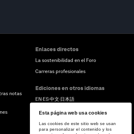
Enlaces directos
La sostenibilidad en el Foro
Carreras profesionales
Ediciones en otros idiomas
tras notas
EN
ES
中文
日本語
▪
▪
▪
ines
Esta página web usa cookies
Las cookies de este sitio web se usan
para personalizar el contenido y los