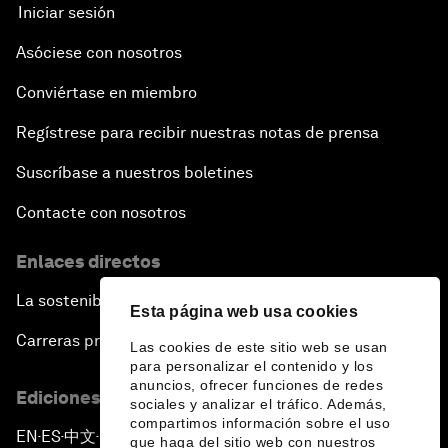
Iniciar sesión
Asóciese con nosotros
Conviértase en miembro
Regístrese para recibir nuestras notas de prensa
Suscríbase a nuestros boletines
Contacte con nosotros
Enlaces directos
La sostenibilidad en el Foro
Esta página web usa cookies
Carreras profesionales
Las cookies de este sitio web se usan
para personalizar el contenido y los
anuncios, ofrecer funciones de redes
Ediciones en otros idiomas
sociales y analizar el tráfico. Además,
compartimos información sobre el uso
EN
ES
中文
日本語
▪
▪
▪
que haga del sitio web con nuestros