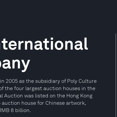
nternational
pany
in 2005 as the subsidiary of Poly Culture
f the four largest auction houses in the
nal Auction was listed on the Hong Kong
p auction house for Chinese artwork,
RMB 8 billion.