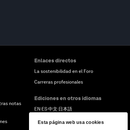
Enlaces directos
La sostenibilidad en el Foro
Carreras profesionales
Ediciones en otros idiomas
tras notas
EN
ES
中文
日本語
▪
▪
▪
ines
Esta página web usa cookies