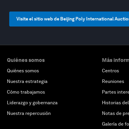
Visite el sitio web de Beijing Poly International Auc
Quiénes somos
Más inform
Quiénes somos
Centros
Nuestra estrategia
Reuniones
Cómo trabajamos
Partes inter
Liderazgo y gobernanza
Historias del
Nuestra repercusión
Notas de pr
Galería de f