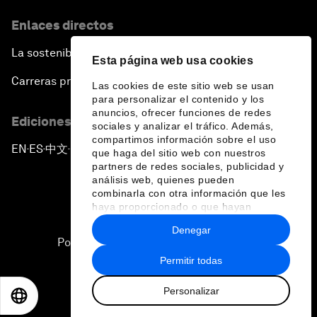
Enlaces directos
La sostenibilidad en el Foro
Esta página web usa cookies
Carreras profesionales
Las cookies de este sitio web se usan
para personalizar el contenido y los
anuncios, ofrecer funciones de redes
Ediciones en otros idiomas
sociales y analizar el tráfico. Además,
compartimos información sobre el uso
EN
ES
中文
日本語
▪
▪
▪
que haga del sitio web con nuestros
partners de redes sociales, publicidad y
análisis web, quienes pueden
combinarla con otra información que les
haya proporcionado o que hayan
recopilado a partir del uso que haya
Denegar
hecho de sus servicios.
Política de privacidad y normas de uso
Permitir todas
Sitemap
Personalizar
©
2026
Foro Económico Mundial
EN
ES
中文
日本語