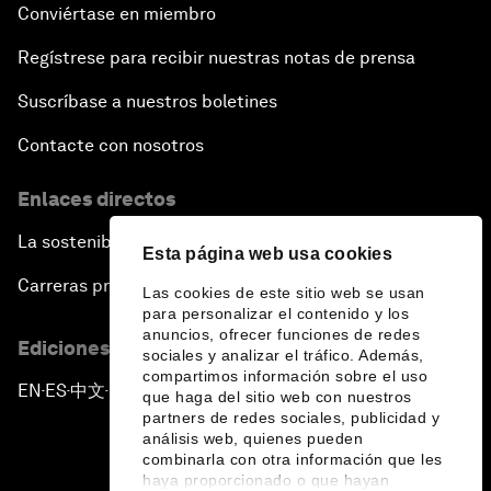
Conviértase en miembro
Regístrese para recibir nuestras notas de prensa
Suscríbase a nuestros boletines
Contacte con nosotros
Enlaces directos
La sostenibilidad en el Foro
Esta página web usa cookies
Carreras profesionales
Las cookies de este sitio web se usan
para personalizar el contenido y los
anuncios, ofrecer funciones de redes
Ediciones en otros idiomas
sociales y analizar el tráfico. Además,
compartimos información sobre el uso
EN
ES
中文
日本語
▪
▪
▪
que haga del sitio web con nuestros
partners de redes sociales, publicidad y
análisis web, quienes pueden
combinarla con otra información que les
haya proporcionado o que hayan