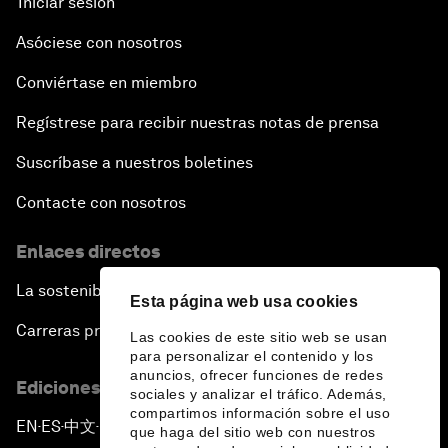
Iniciar sesión
Asóciese con nosotros
Conviértase en miembro
Regístrese para recibir nuestras notas de prensa
Suscríbase a nuestros boletines
Contacte con nosotros
Enlaces directos
La sostenibilidad en el Foro
Esta página web usa cookies
Carreras profesionales
Las cookies de este sitio web se usan
para personalizar el contenido y los
anuncios, ofrecer funciones de redes
Ediciones en otros idiomas
sociales y analizar el tráfico. Además,
compartimos información sobre el uso
EN
ES
中文
日本語
▪
▪
▪
que haga del sitio web con nuestros