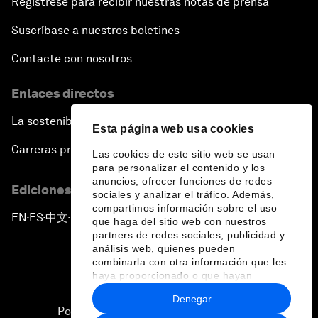
Regístrese para recibir nuestras notas de prensa
Suscríbase a nuestros boletines
Contacte con nosotros
Enlaces directos
La sostenibilidad en el Foro
Esta página web usa cookies
Carreras profesionales
Las cookies de este sitio web se usan
para personalizar el contenido y los
anuncios, ofrecer funciones de redes
Ediciones en otros idiomas
sociales y analizar el tráfico. Además,
compartimos información sobre el uso
EN
ES
中文
日本語
▪
▪
▪
que haga del sitio web con nuestros
partners de redes sociales, publicidad y
análisis web, quienes pueden
combinarla con otra información que les
haya proporcionado o que hayan
recopilado a partir del uso que haya
Denegar
hecho de sus servicios.
Política de privacidad y normas de uso