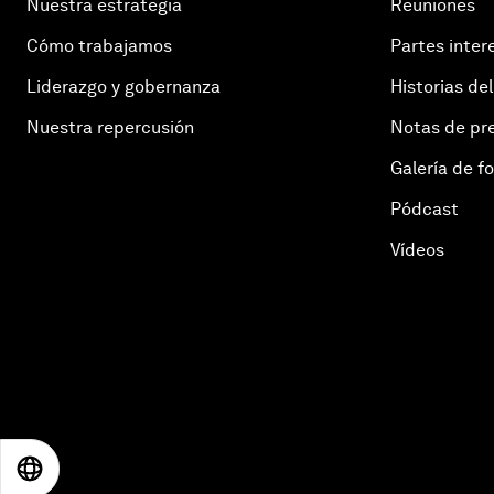
Nuestra estrategia
Reuniones
Cómo trabajamos
Partes inter
Liderazgo y gobernanza
Historias del
Nuestra repercusión
Notas de pr
Galería de f
Pódcast
Vídeos
EN
ES
中文
日本語