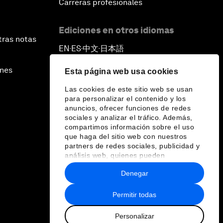
Carreras profesionales
Ediciones en otros idiomas
tras notas
EN
ES
中文
日本語
▪
▪
▪
ines
Esta página web usa cookies
Las cookies de este sitio web se usan
para personalizar el contenido y los
anuncios, ofrecer funciones de redes
sociales y analizar el tráfico. Además,
compartimos información sobre el uso
que haga del sitio web con nuestros
partners de redes sociales, publicidad y
análisis web, quienes pueden
combinarla con otra información que les
Denegar
haya proporcionado o que hayan
recopilado a partir del uso que haya
hecho de sus servicios.
Permitir todas
Personalizar