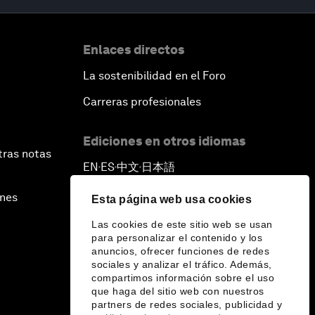
Enlaces directos
La sostenibilidad en el Foro
Carreras profesionales
Ediciones en otros idiomas
tras notas
EN
ES
中文
日本語
▪
▪
▪
ines
Esta página web usa cookies
Las cookies de este sitio web se usan
para personalizar el contenido y los
anuncios, ofrecer funciones de redes
sociales y analizar el tráfico. Además,
compartimos información sobre el uso
que haga del sitio web con nuestros
partners de redes sociales, publicidad y