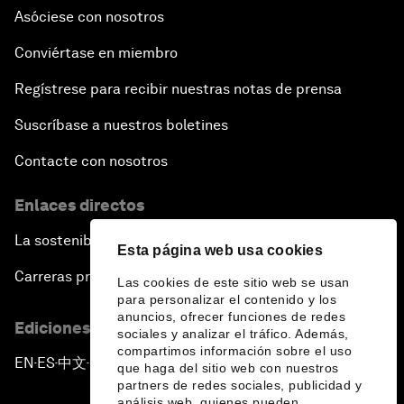
Asóciese con nosotros
Conviértase en miembro
Regístrese para recibir nuestras notas de prensa
Suscríbase a nuestros boletines
Contacte con nosotros
Enlaces directos
La sostenibilidad en el Foro
Esta página web usa cookies
Carreras profesionales
Las cookies de este sitio web se usan
para personalizar el contenido y los
anuncios, ofrecer funciones de redes
Ediciones en otros idiomas
sociales y analizar el tráfico. Además,
compartimos información sobre el uso
EN
ES
中文
日本語
▪
▪
▪
que haga del sitio web con nuestros
partners de redes sociales, publicidad y
análisis web, quienes pueden