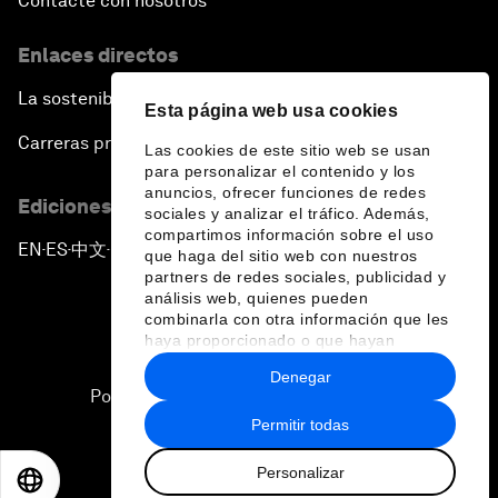
Contacte con nosotros
Enlaces directos
La sostenibilidad en el Foro
Esta página web usa cookies
Carreras profesionales
Las cookies de este sitio web se usan
para personalizar el contenido y los
anuncios, ofrecer funciones de redes
Ediciones en otros idiomas
sociales y analizar el tráfico. Además,
compartimos información sobre el uso
EN
ES
中文
日本語
▪
▪
▪
que haga del sitio web con nuestros
partners de redes sociales, publicidad y
análisis web, quienes pueden
combinarla con otra información que les
haya proporcionado o que hayan
recopilado a partir del uso que haya
Denegar
hecho de sus servicios.
Política de privacidad y normas de uso
Permitir todas
Sitemap
Personalizar
©
2026
Foro Económico Mundial
EN
ES
中文
日本語