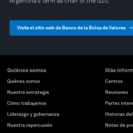
Argentina's term as chair of the G20.
Visite el sitio web de Banco de la Bolsa de Valores
Quiénes somos
Más inform
Quiénes somos
Centros
Nuestra estrategia
Reuniones
Cómo trabajamos
Partes inter
Liderazgo y gobernanza
Historias del
Nuestra repercusión
Notas de pr