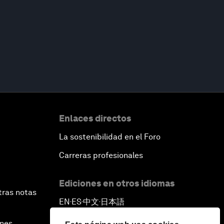
Enlaces directos
La sostenibilidad en el Foro
Carreras profesionales
Ediciones en otros idiomas
tras notas
EN
ES
中文
日本語
▪
▪
▪
ines