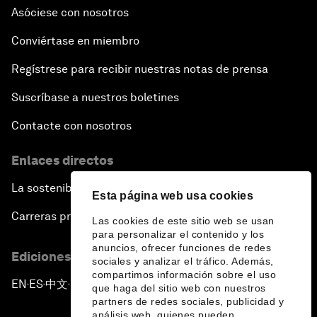
Asóciese con nosotros
Conviértase en miembro
Regístrese para recibir nuestras notas de prensa
Suscríbase a nuestros boletines
Contacte con nosotros
Enlaces directos
La sostenibilidad en el Foro
Esta página web usa cookies
Carreras profesionales
Las cookies de este sitio web se usan
para personalizar el contenido y los
anuncios, ofrecer funciones de redes
Ediciones en otros idiomas
sociales y analizar el tráfico. Además,
compartimos información sobre el uso
EN
ES
中文
日本語
▪
▪
▪
que haga del sitio web con nuestros
partners de redes sociales, publicidad y
análisis web, quienes pueden