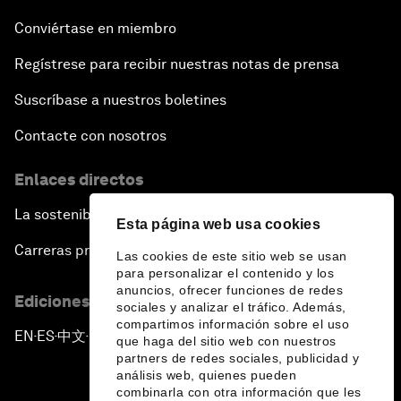
Conviértase en miembro
Regístrese para recibir nuestras notas de prensa
Suscríbase a nuestros boletines
Contacte con nosotros
Enlaces directos
La sostenibilidad en el Foro
Esta página web usa cookies
Carreras profesionales
Las cookies de este sitio web se usan
para personalizar el contenido y los
anuncios, ofrecer funciones de redes
Ediciones en otros idiomas
sociales y analizar el tráfico. Además,
compartimos información sobre el uso
EN
ES
中文
日本語
▪
▪
▪
que haga del sitio web con nuestros
partners de redes sociales, publicidad y
análisis web, quienes pueden
combinarla con otra información que les