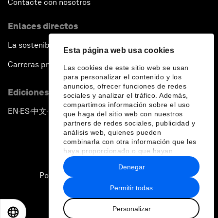
Contacte con nosotros
Enlaces directos
La sostenibilidad en el Foro
Esta página web usa cookies
Carreras profesionales
Las cookies de este sitio web se usan
para personalizar el contenido y los
anuncios, ofrecer funciones de redes
Ediciones en otros idiomas
sociales y analizar el tráfico. Además,
compartimos información sobre el uso
EN
ES
中文
日本語
▪
▪
▪
que haga del sitio web con nuestros
partners de redes sociales, publicidad y
análisis web, quienes pueden
combinarla con otra información que les
haya proporcionado o que hayan
recopilado a partir del uso que haya
Denegar
hecho de sus servicios.
Política de privacidad y normas de uso
Permitir todas
Sitemap
Personalizar
©
2026
Foro Económico Mundial
EN
ES
中文
日本語