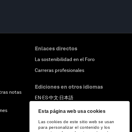
Enlaces directos
La sostenibilidad en el Foro
Carreras profesionales
Ediciones en otros idiomas
tras notas
EN
ES
中文
日本語
▪
▪
▪
ines
Esta página web usa cookies
Las cookies de este sitio web se usan
para personalizar el contenido y los