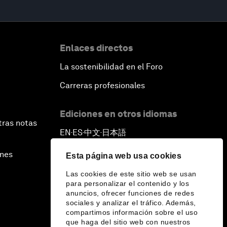
Enlaces directos
La sostenibilidad en el Foro
Carreras profesionales
Ediciones en otros idiomas
tras notas
EN
ES
中文
日本語
▪
▪
▪
ines
Esta página web usa cookies
Las cookies de este sitio web se usan
para personalizar el contenido y los
anuncios, ofrecer funciones de redes
sociales y analizar el tráfico. Además,
compartimos información sobre el uso
que haga del sitio web con nuestros