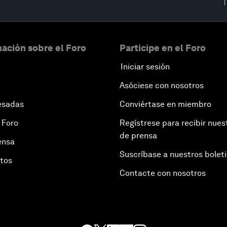
ación sobre el Foro
Participe en el Foro
Iniciar sesión
Asóciese con nosotros
esadas
Conviértase en miembro
 Foro
Regístrese para recibir nues
de prensa
ensa
Suscríbase a nuestros bolet
otos
Contacte con nosotros